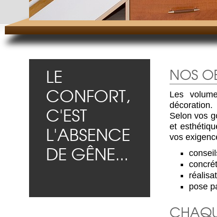
LE
NOS OB
CONFORT,
Les volume
décoration.
C'EST
Selon vos go
et esthétiq
L'ABSENCE
vos exigenc
DE GÊNE...
conseil
concrét
réalisat
pose pa
CHAQU